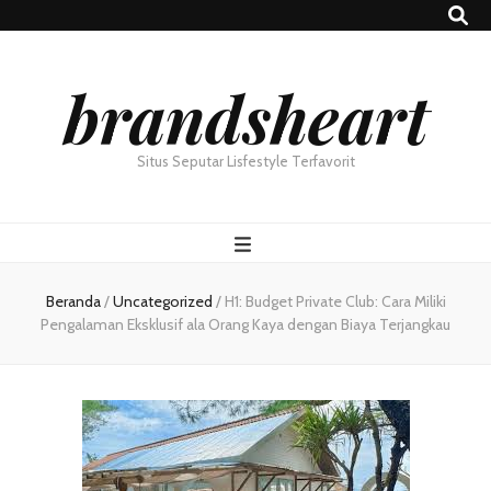
brandsheart
Situs Seputar Lisfestyle Terfavorit
Beranda
/
Uncategorized
/
H1: Budget Private Club: Cara Miliki
Pengalaman Eksklusif ala Orang Kaya dengan Biaya Terjangkau